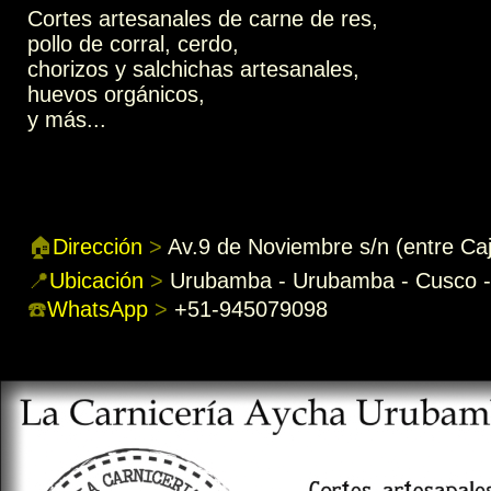
Cortes artesanales de carne de res,
pollo de corral, cerdo,
chorizos y salchichas artesanales,
huevos orgánicos,
y más...
🏠
Dirección
>
Av.9 de Noviembre s/n (entre C
📍
Ubicación
>
Urubamba - Urubamba - Cusco -
☎️
WhatsApp
>
+51-945079098