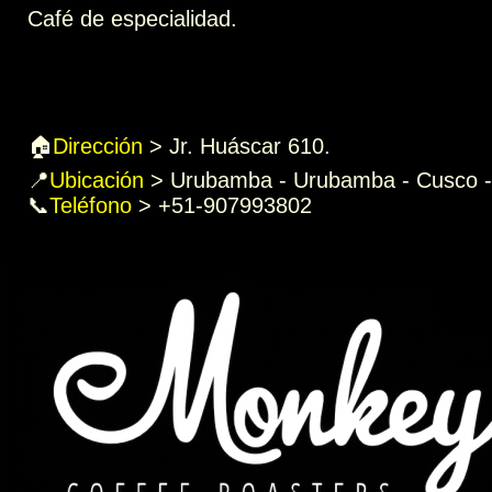
Café de especialidad.
🏠
Dirección
>
Jr. Huáscar 610.
📍
Ubicación
>
Urubamba - Urubamba - Cusco -
📞
Teléfono
>
+51-907993802