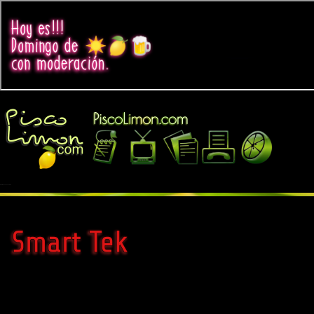
Smart Tek en Cusco - Perú