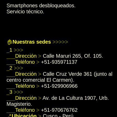
Smartphones desbloqueados.
Servicio técnico.
🏠
Nuestras sedes
>>>>>
_
1
>>>
___
Dirección
>
Calle Maruri 265, Of. 105.
___
Teléfono
>
+51-935971137
_
2
>>>
___
Dirección
>
Calle Cruz Verde 361 (junto al
centro comercial El Carmen).
___
Teléfono
>
+51-929906966
_
3
>>>
___
Dirección
>
Av. de La Cultura 1907, Urb.
Magisterio.
___
Teléfono
>
+51-970676762
📍
Ubicación
>
Cusco - Perú.