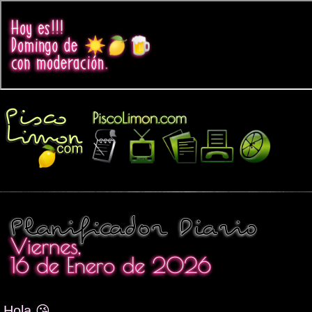
Hola 😘