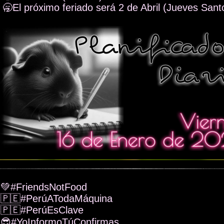
🥱El próximo feriado será 2 de Abril (Jueves Sant
💚#FriendsNotFood
🇵🇪#PerúATodaMáquina
🇵🇪#PerúEsClave
😎#YoInformoTúConfirmas