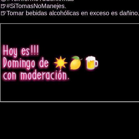
🍺#SiTomasNoManejes.
🍺Tomar bebidas alcohólicas en exceso es dañino