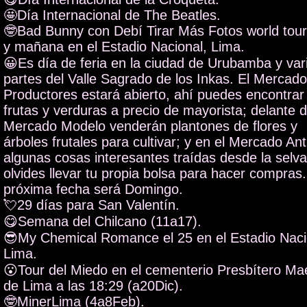
🤩Día Internacional de The Beatles.
🤓Bad Bunny con Debí Tirar Más Fotos world tou
y mañana en el Estadio Nacional, Lima.
😀Es día de feria en la ciudad de Urubamba y var
partes del Valle Sagrado de los Inkas. El Mercad
Productores estará abierto, ahí puedes encontrar
frutas y verduras a precio de mayorista; delante d
Mercado Modelo venderán plantones de flores y
árboles frutales para cultivar; y en el Mercado An
algunas cosas interesantes traídas desde la selv
olvides llevar tu propia bolsa para hacer compras
próxima fecha será Domingo.
💘29 días para San Valentín.
😋Semana del Chilcano (11a17).
😎My Chemical Romance el 25 en el Estadio Naci
Lima.
😮Tour del Miedo en el cementerio Presbítero Ma
de Lima a las 18:29 (a20Dic).
🤓MinerLima (4a8Feb).